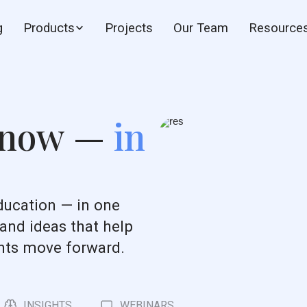
g
Products
Projects
Our Team
Resource
know —
in
ducation — in one
 and ideas that help
ents move forward.
INSIGHTS
WEBINARS