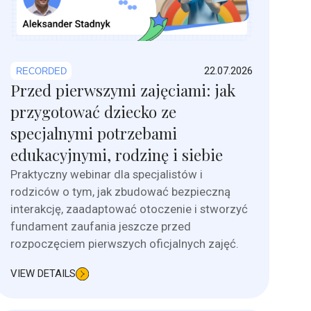
22.07.2026
RECORDED
Przed pierwszymi zajęciami: jak
przygotować dziecko ze
specjalnymi potrzebami
edukacyjnymi, rodzinę i siebie
Praktyczny webinar dla specjalistów i
rodziców o tym, jak zbudować bezpieczną
interakcję, zaadaptować otoczenie i stworzyć
fundament zaufania jeszcze przed
rozpoczęciem pierwszych oficjalnych zajęć.
VIEW DETAILS