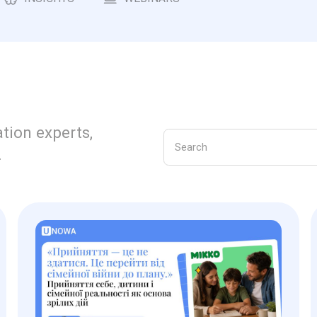
tion experts,
.