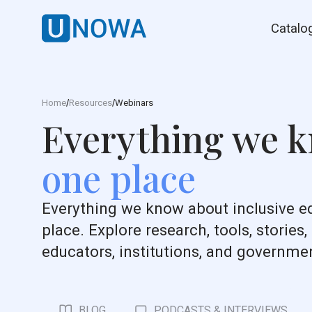
Catalo
/
/
Home
Resources
Webinars
Everything we 
one place
Everything we know about inclusive e
place. Explore research, tools, stories,
educators, institutions, and governm
BLOG
PODCASTS & INTERVIEWS